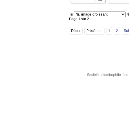
Tri
Nb
Page 1 sur 2
Début
Précédent
1
2
Sui
Société colombophile : le